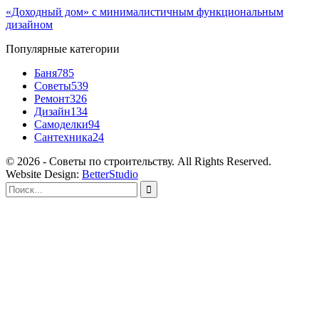
«Доходный дом» с минималистичным функциональным
дизайном
Популярные категории
Баня
785
Советы
539
Ремонт
326
Дизайн
134
Самоделки
94
Сантехника
24
© 2026 - Советы по строительству. All Rights Reserved.
Website Design:
BetterStudio