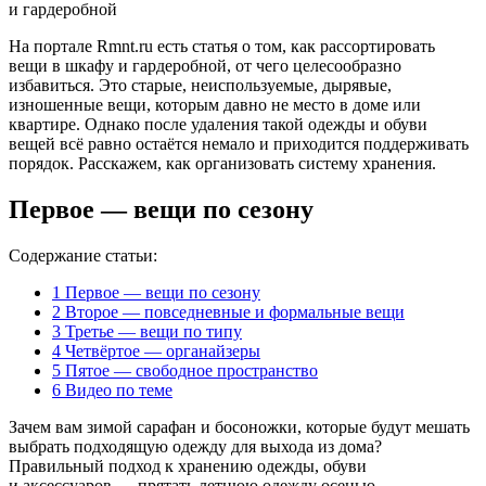
На портале Rmnt.ru есть статья о том, как рассортировать
вещи в шкафу и гардеробной, от чего целесообразно
избавиться. Это старые, неиспользуемые, дырявые,
изношенные вещи, которым давно не место в доме или
квартире. Однако после удаления такой одежды и обуви
вещей всё равно остаётся немало и приходится поддерживать
порядок. Расскажем, как организовать систему хранения.
Первое — вещи по сезону
Содержание статьи:
1
Первое — вещи по сезону
2
Второе — повседневные и формальные вещи
3
Третье — вещи по типу
4
Четвёртое — органайзеры
5
Пятое — свободное пространство
6
Видео по теме
Зачем вам зимой сарафан и босоножки, которые будут мешать
выбрать подходящую одежду для выхода из дома?
Правильный подход к хранению одежды, обуви
и аксессуаров — прятать летнюю одежду осенью,