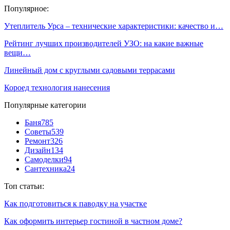
Популярное:
Утеплитель Урса – технические характеристики: качество и…
Рейтинг лучших производителей УЗО: на какие важные
вещи…
Линейный дом с круглыми садовыми террасами
Короед технология нанесения
Популярные категории
Баня
785
Советы
539
Ремонт
326
Дизайн
134
Самоделки
94
Сантехника
24
Топ статьи:
Как подготовиться к паводку на участке
Как оформить интерьер гостиной в частном доме?