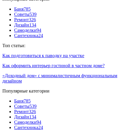
Баня
785
Советы
539
Ремонт
326
Дизайн
134
Самоделки
94
Сантехника
24
Топ статьи:
Как подготовиться к паводку на участке
Как оформить интерьер гостиной в частном доме?
«Доходный дом» с минималистичным функциональным
дизайном
Популярные категории
Баня
785
Советы
539
Ремонт
326
Дизайн
134
Самоделки
94
Сантехника
24