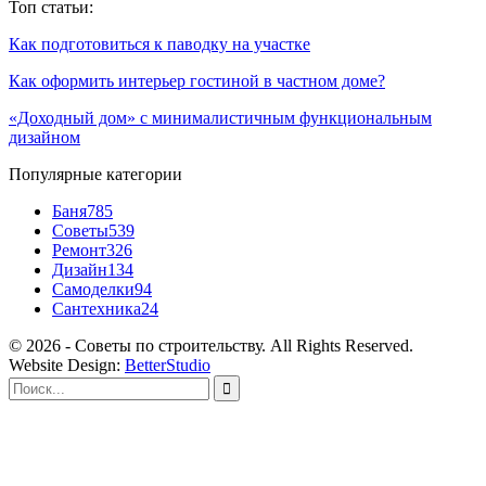
Топ статьи:
Как подготовиться к паводку на участке
Как оформить интерьер гостиной в частном доме?
«Доходный дом» с минималистичным функциональным
дизайном
Популярные категории
Баня
785
Советы
539
Ремонт
326
Дизайн
134
Самоделки
94
Сантехника
24
© 2026 - Советы по строительству. All Rights Reserved.
Website Design:
BetterStudio