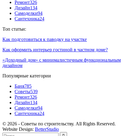
Ремонт
326
Дизайн
134
Самоделки
94
Сантехника
24
Топ статьи:
Как подготовиться к паводку на участке
Как оформить интерьер гостиной в частном доме?
«Доходный дом» с минималистичным функциональным
дизайном
Популярные категории
Баня
785
Советы
539
Ремонт
326
Дизайн
134
Самоделки
94
Сантехника
24
© 2026 - Советы по строительству. All Rights Reserved.
Website Design:
BetterStudio