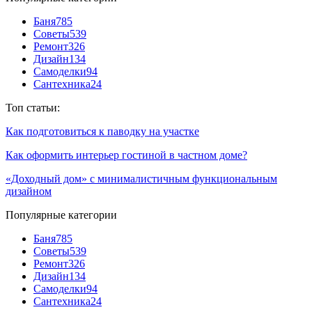
Баня
785
Советы
539
Ремонт
326
Дизайн
134
Самоделки
94
Сантехника
24
Топ статьи:
Как подготовиться к паводку на участке
Как оформить интерьер гостиной в частном доме?
«Доходный дом» с минималистичным функциональным
дизайном
Популярные категории
Баня
785
Советы
539
Ремонт
326
Дизайн
134
Самоделки
94
Сантехника
24