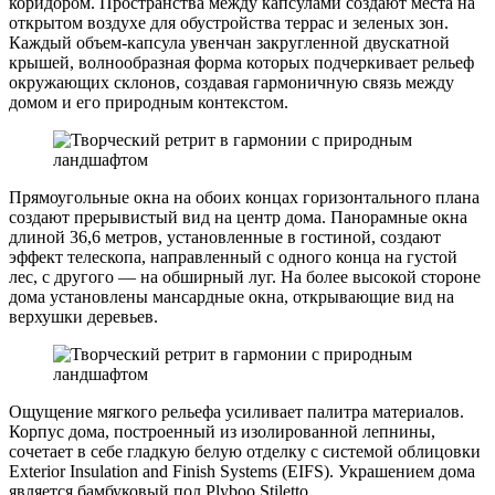
коридором. Пространства между капсулами создают места на
открытом воздухе для обустройства террас и зеленых зон.
Каждый объем-капсула увенчан закругленной двускатной
крышей, волнообразная форма которых подчеркивает рельеф
окружающих склонов, создавая гармоничную связь между
домом и его природным контекстом.
Прямоугольные окна на обоих концах горизонтального плана
создают прерывистый вид на центр дома. Панорамные окна
длиной 36,6 метров, установленные в гостиной, создают
эффект телескопа, направленный с одного конца на густой
лес, с другого — на обширный луг. На более высокой стороне
дома установлены мансардные окна, открывающие вид на
верхушки деревьев.
Ощущение мягкого рельефа усиливает палитра материалов.
Корпус дома, построенный из изолированной лепнины,
сочетает в себе гладкую белую отделку с системой облицовки
Exterior Insulation and Finish Systems (EIFS). Украшением дома
является бамбуковый пол Plyboo Stiletto.