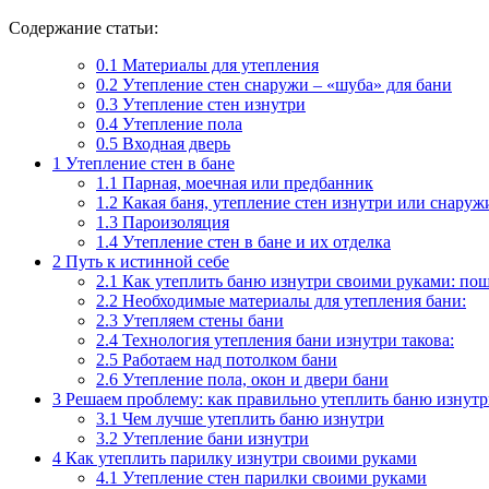
Содержание статьи:
0.1
Материалы для утепления
0.2
Утепление стен снаружи – «шуба» для бани
0.3
Утепление стен изнутри
0.4
Утепление пола
0.5
Входная дверь
1
Утепление стен в бане
1.1
Парная, моечная или предбанник
1.2
Какая баня, утепление стен изнутри или снаруж
1.3
Пароизоляция
1.4
Утепление стен в бане и их отделка
2
Путь к истинной себе
2.1
Как утеплить баню изнутри своими руками: пош
2.2
Необходимые материалы для утепления бани:
2.3
Утепляем стены бани
2.4
Технология утепления бани изнутри такова:
2.5
Работаем над потолком бани
2.6
Утепление пола, окон и двери бани
3
Решаем проблему: как правильно утеплить баню изнут
3.1
Чем лучше утеплить баню изнутри
3.2
Утепление бани изнутри
4
Как утеплить парилку изнутри своими руками
4.1
Утепление стен парилки своими руками