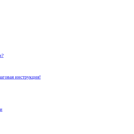
и?
аговая инструкция!
ри