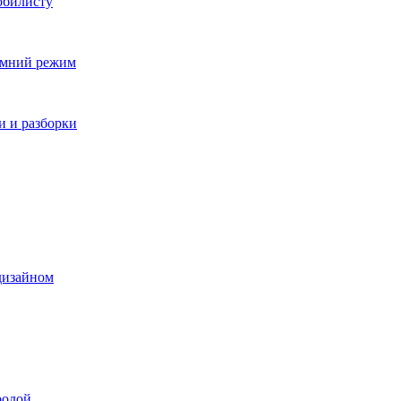
обилисту
зимний режим
и и разборки
дизайном
родой