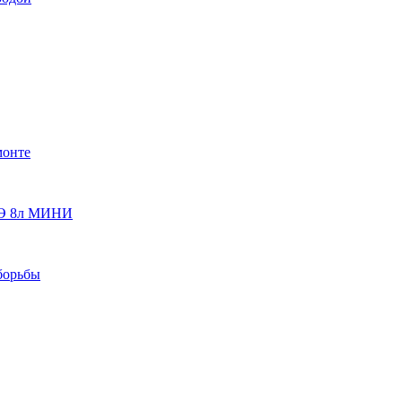
монте
 ОЭ 8л МИНИ
борьбы