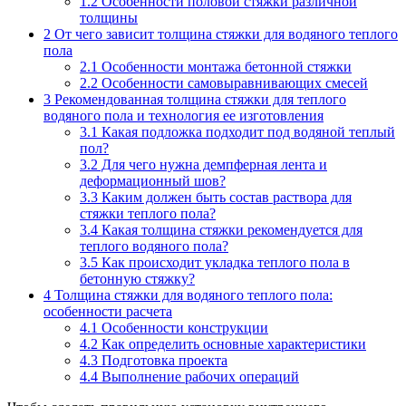
1.2
Особенности половой стяжки различной
толщины
2
От чего зависит толщина стяжки для водяного теплого
пола
2.1
Особенности монтажа бетонной стяжки
2.2
Особенности самовыравнивающих смесей
3
Рекомендованная толщина стяжки для теплого
водяного пола и технология ее изготовления
3.1
Какая подложка подходит под водяной теплый
пол?
3.2
Для чего нужна демпферная лента и
деформационный шов?
3.3
Каким должен быть состав раствора для
стяжки теплого пола?
3.4
Какая толщина стяжки рекомендуется для
теплого водяного пола?
3.5
Как происходит укладка теплого пола в
бетонную стяжку?
4
Толщина стяжки для водяного теплого пола:
особенности расчета
4.1
Особенности конструкции
4.2
Как определить основные характеристики
4.3
Подготовка проекта
4.4
Выполнение рабочих операций