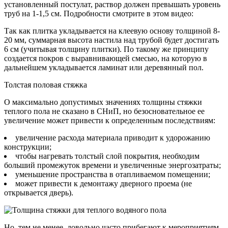
установленный постулат, раствор должен превышать уровень
труб на 1-1,5 см. Подробности смотрите в этом видео:
Так как плитка укладывается на клеевую основу толщиной 8-
20 мм, суммарная высота настила над трубой будет достигать
6 см (учитывая толщину плитки). По такому же принципу
создается покров с выравнивающей смесью, на которую в
дальнейшем укладывается ламинат или деревянный пол.
Толстая половая стяжка
О максимально допустимых значениях толщины стяжки
теплого пола не сказано в СНиП, но безосновательное ее
увеличение может привести к определенным последствиям:
увеличение расхода материала приводит к удорожанию
конструкции;
чтобы нагревать толстый слой покрытия, необходим
больший промежуток времени и увеличенные энергозатраты;
уменьшение пространства в отапливаемом помещении;
может привести к демонтажу дверного проема (не
открывается дверь).
Но, тем не менее, довольно часто прибегают к мероприятиям,