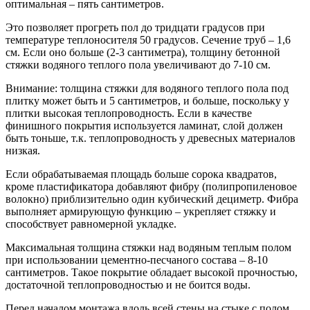
оптимальная – пять сантиметров.
Это позволяет прогреть пол до тридцати градусов при
температуре теплоносителя 50 градусов. Сечение труб – 1,6
см. Если оно больше (2-3 сантиметра), толщину бетонной
стяжки водяного теплого пола увеличивают до 7-10 см.
Внимание: толщина стяжки для водяного теплого пола под
плитку может быть и 5 сантиметров, и больше, поскольку у
плитки высокая теплопроводность. Если в качестве
финишного покрытия используется ламинат, слой должен
быть тоньше, т.к. теплопроводность у древесных материалов
низкая.
Если обрабатываемая площадь больше сорока квадратов,
кроме пластификатора добавляют фибру (полипропиленовое
волокно) приблизительно один кубический дециметр. Фибра
выполняет армирующую функцию – укрепляет стяжку и
способствует равномерной укладке.
Максимальная толщина стяжки над водяным теплым полом
при использовании цементно-песчаного состава – 8-10
сантиметров. Такое покрытие обладает высокой прочностью,
достаточной теплопроводностью и не боится воды.
Перед началом монтажа вдоль всей стены на стыке с полом