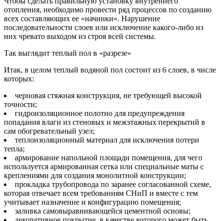
Чтобы сделать правильную установку внутреннего
отопления, необходимо провести ряд процессов по созданию
всех составляющих ее «начинки». Нарушение
последовательности слоев или исключение какого-либо из
них чревато выходом из строя всей системы.
Так выглядит теплый пол в «разрезе»
Итак, в целом теплый водяной пол состоит из 6 слоев, в числе
которых:
черновая стяжная конструкция, не требующей высокой
точности;
гидроизоляционное полотно для предупреждения
попадания влаги из стеновых и межэтажных перекрытий в
сам обогревательный узел;
теплоизоляционный материал для исключения потери
тепла;
армирование напольной площади помещения, для чего
используется армированная сетка или специальные маты с
креплениями для создания монолитной конструкции;
прокладка трубопровода по заранее согласованной схеме,
которая отвечает всем требованиям СНиП и вместе с тем
учитывает назначение и конфигурацию помещения;
заливка самовыравнивающейся цементной основы;
декоративное покрытие, в качестве которого может быть