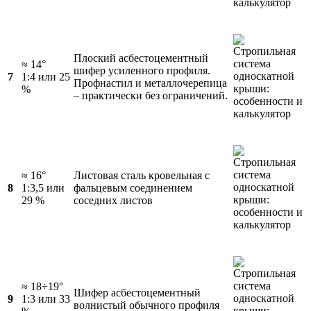
Плоский асбестоцементный
≈ 14°
шифер усиленного профиля.
7
1:4 или 25
Профнастил и металлочерепица
%
– практически без ограничений.
≈ 16°
Листовая сталь кровельная с
8
1:3,5 или
фальцевым соединением
29 %
соседних листов
≈ 18÷19°
Шифер асбестоцементный
9
1:3 или 33
волнистый обычного профиля