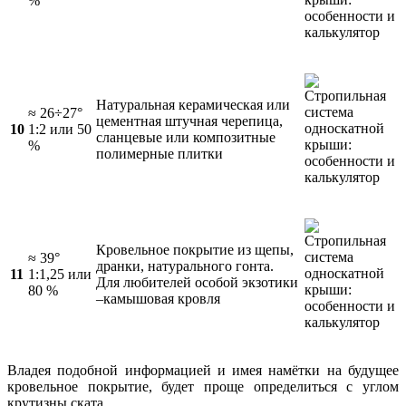
%
Натуральная керамическая или
≈ 26÷27°
цементная штучная черепица,
10
1:2 или 50
сланцевые или композитные
%
полимерные плитки
Кровельное покрытие из щепы,
≈ 39°
дранки, натурального гонта.
11
1:1,25 или
Для любителей особой экзотики
80 %
–камышовая кровля
Владея подобной информацией и имея намётки на будущее
кровельное покрытие, будет проще определиться с углом
крутизны ската.