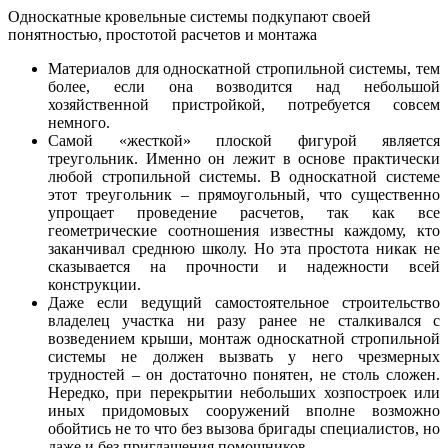
Односкатные кровельные системы подкупают своей
понятностью, простотой расчетов и монтажа
Материалов для односкатной стропильной системы, тем
более, если она возводится над небольшой
хозяйственной пристройкой, потребуется совсем
немного.
Самой «жесткой» плоской фигурой является
треугольник. Именно он лежит в основе практически
любой стропильной системы. В односкатной системе
этот треугольник – прямоугольный, что существенно
упрощает проведение расчетов, так как все
геометрические соотношения известны каждому, кто
заканчивал среднюю школу. Но эта простота никак не
сказывается на прочности и надежности всей
конструкции.
Даже если ведущий самостоятельное строительство
владелец участка ни разу ранее не сталкивался с
возведением крыши, монтаж односкатной стропильной
системы не должен вызвать у него чрезмерных
трудностей – он достаточно понятен, не столь сложен.
Нередко, при перекрытии небольших хозпостроек или
иных придомовых сооружений вполне возможно
обойтись не то что без вызова бригады специалистов, но
даже и без приглашения помощников.