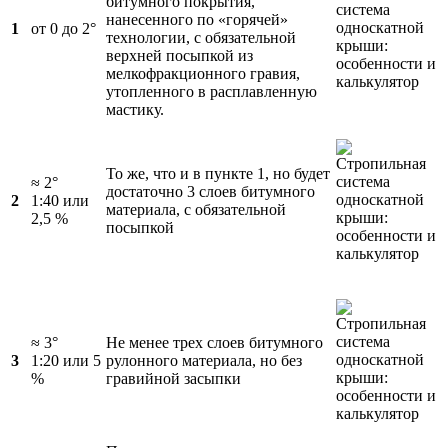
битумного покрытия,
нанесенного по «горячей»
1
от 0 до 2°
технологии, с обязательной
верхней посыпкой из
мелкофракционного гравия,
утопленного в расплавленную
мастику.
То же, что и в пункте 1, но будет
≈ 2°
достаточно 3 слоев битумного
2
1:40 или
материала, с обязательной
2,5 %
посыпкой
≈ 3°
Не менее трех слоев битумного
3
1:20 или 5
рулонного материала, но без
%
гравийной засыпки