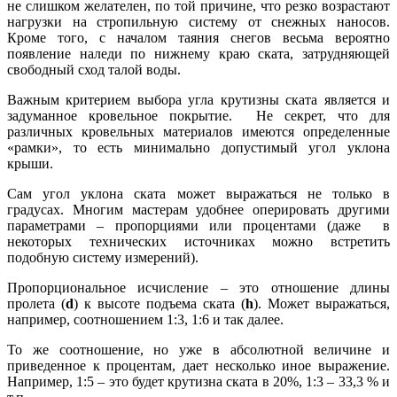
не слишком желателен, по той причине, что резко возрастают
нагрузки на стропильную систему от снежных наносов.
Кроме того, с началом таяния снегов весьма вероятно
появление наледи по нижнему краю ската, затрудняющей
свободный сход талой воды.
Важным критерием выбора угла крутизны ската является и
задуманное кровельное покрытие. Не секрет, что для
различных кровельных материалов имеются определенные
«рамки», то есть минимально допустимый угол уклона
крыши.
Сам угол уклона ската может выражаться не только в
градусах. Многим мастерам удобнее оперировать другими
параметрами – пропорциями или процентами (даже в
некоторых технических источниках можно встретить
подобную систему измерений).
Пропорциональное исчисление – это отношение длины
пролета (
d
) к высоте подъема ската (
h
). Может выражаться,
например, соотношением 1:3, 1:6 и так далее.
То же соотношение, но уже в абсолютной величине и
приведенное к процентам, дает несколько иное выражение.
Например, 1:5 – это будет крутизна ската в 20%, 1:3 – 33,3 % и