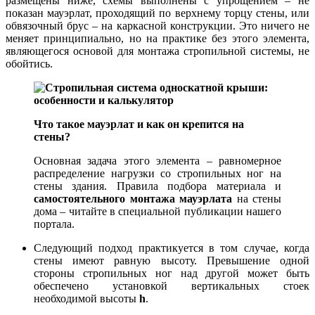
размещены ниже, схемы выполнены с упрощением – не
показан мауэрлат, проходящий по верхнему торцу стены, или
обвязочный брус – на каркасной конструкции. Это ничего не
меняет принципиально, но на практике без этого элемента,
являющегося основой для монтажа стропильной системы, не
обойтись.
Что такое мауэрлат и как он крепится на
стены?
Основная задача этого элемента – равномерное
распределение нагрузки со стропильных ног на
стены здания. Правила подбора материала и
самостоятельного монтажа мауэрлата
на стены
дома – читайте в специальной публикации нашего
портала.
Следующий подход практикуется в том случае, когда
стены имеют равную высоту. Превышение одной
стороны стропильных ног над другой может быть
обеспечено установкой вертикальных стоек
необходимой высоты
h
.