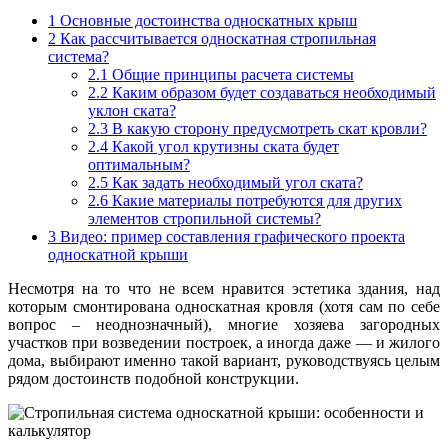
1
Основные достоинства односкатных крыш
2
Как рассчитывается односкатная стропильная
система?
2.1
Общие принципы расчета системы
2.2
Каким образом будет создаваться необходимый
уклон ската?
2.3
В какую сторону предусмотреть скат кровли?
2.4
Какой угол крутизны ската будет
оптимальным?
2.5
Как задать необходимый угол ската?
2.6
Какие материалы потребуются для других
элементов стропильной системы?
3
Видео: пример составления графического проекта
односкатной крыши
Несмотря на то что не всем нравится эстетика здания, над
которым смонтирована односкатная кровля (хотя сам по себе
вопрос – неоднозначный), многие хозяева загородных
участков при возведении построек, а иногда даже — и жилого
дома, выбирают именно такой вариант, руководствуясь целым
рядом достоинств подобной конструкции.