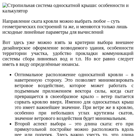
Направление ската кровли можно выбрать любое – суть
геометрических построений та же, и меняются только лишь
исходные линейные параметры для вычислений
Вот здесь уже можно взять за критерии выбора внешнее
дизайнерское оформление возводимого здания, особенности
территории участка, удобство прокладки коммуникаций
системы сбора ливневых вод и т.п. Но все равно следует
иметь в виду определённые нюансы.
Оптимальное расположение односкатной кровли – в
наветренную сторону. Это позволяет минимизировать
ветровое воздействие, которое может работать с
подъемным приложением вектора силы, когда скат
превращается в своеобразное крыло – ветер пытается
сорвать кровлю вверх. Именно для односкатных крыш
это имеет важнейшее значение. При ветре же в кровлю,
особенно при небольших углах крутизны скатов,
значение ветрового воздействия будет минимальным.
Второй аспект выбора – это длина ската: его при
прямоугольной постройке можно расположить вдоль
нее или поперек. Здесь важно учесть то, что длина