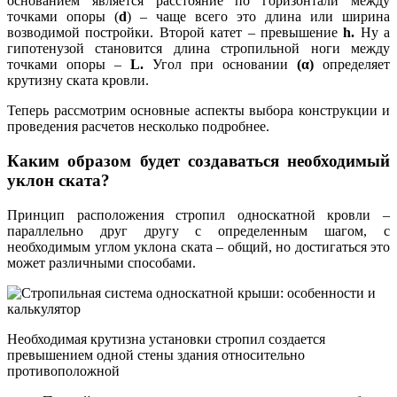
основанием является расстояние по горизонтали между
точками опоры (
d
) – чаще всего это длина или ширина
возводимой постройки. Второй катет – превышение
h.
Ну а
гипотенузой становится длина стропильной ноги между
точками опоры –
L.
Угол при основании
(α)
определяет
крутизну ската кровли.
Теперь рассмотрим основные аспекты выбора конструкции и
проведения расчетов несколько подробнее.
Каким образом будет создаваться необходимый
уклон ската?
Принцип расположения стропил односкатной кровли –
параллельно друг другу с определенным шагом, с
необходимым углом уклона ската – общий, но достигаться это
может различными способами.
Необходимая крутизна установки стропил создается
превышением одной стены здания относительно
противоположной