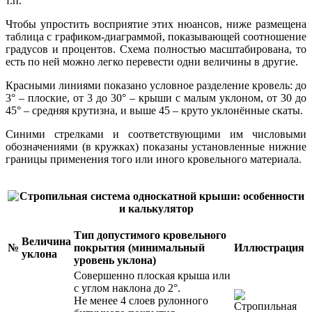
т.п.
Чтобы упростить восприятие этих нюансов, ниже размещена
таблица с графиком-диаграммой, показывающей соотношение
градусов и процентов. Схема полностью масштабирована, то
есть по ней можно легко перевести одни величины в другие.
Красными линиями показано условное разделение кровель: до
3° – плоские, от 3 до 30° – крыши с малым уклоном, от 30 до
45° – средняя крутизна, и выше 45 – круто уклонённые скаты.
Синими стрелками и соответствующими им числовыми
обозначениями (в кружках) показаны установленные нижние
границы применения того или иного кровельного материала.
Тип допустимого кровельного
Величина
№
покрытия (минимальный
Иллюстрация
уклона
уровень уклона)
Совершенно плоская крыша или
с углом наклона до 2°.
Не менее 4 слоев рулонного