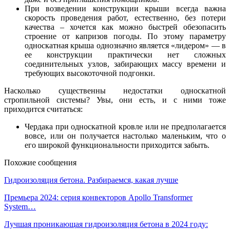
При возведении конструкции крыши всегда важна
скорость проведения работ, естественно, без потери
качества – хочется как можно быстрей обезопасить
строение от капризов погоды. По этому параметру
односкатная крыша однозначно является «лидером» — в
ее конструкции практически нет сложных
соединительных узлов, забирающих массу времени и
требующих высокоточной подгонки.
Насколько существенны недостатки односкатной
стропильной системы? Увы, они есть, и с ними тоже
приходится считаться:
Чердака при односкатной кровле или не предполагается
вовсе, или он получается настолько маленьким, что о
его широкой функциональности приходится забыть.
Похожие сообщения
Гидроизоляция бетона. Разбираемся, какая лучше
Премьера 2024: серия конвекторов Apollo Transformer
System…
Лучшая проникающая гидроизоляция бетона в 2024 году: