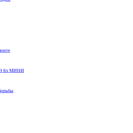
монте
 ОЭ 8л МИНИ
борьбы