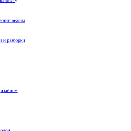
обилисту
зимний режим
и и разборки
дизайном
родой