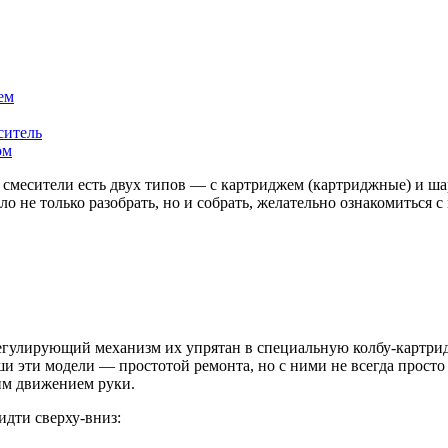
ем
ситель
ом
смесители есть двух типов — с картриджем (картриджные) и ш
ыло не только разобрать, но и собрать, желательно ознакомиться
егулирующий механизм их упрятан в специальную колбу-картрид
ши эти модели — простотой ремонта, но с ними не всегда прост
ким движением руки.
дти сверху-вниз: