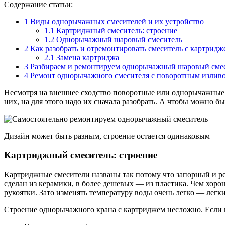
Содержание статьи:
1
Виды однорычажных смесителей и их устройство
1.1
Картриджный смеситель: строение
1.2
Однорычажный шаровый смеситель
2
Как разобрать и отремонтировать смеситель с картридж
2.1
Замена картриджа
3
Разбираем и ремонтируем однорычажный шаровый сме
4
Ремонт однорычажного смесителя с поворотным излив
Несмотря на внешнее сходство поворотные или однорычажные 
них, на для этого надо их сначала разобрать. А чтобы можно б
Дизайн может быть разным, строение остается одинаковым
Картриджный смеситель: строение
Картриджные смесители названы так потому что запорный и р
сделан из керамики, в более дешевых — из пластика. Чем хоро
рукоятки. Зато изменять температуру воды очень легко — лег
Строение однорычажного крана с картриджем несложно. Если и