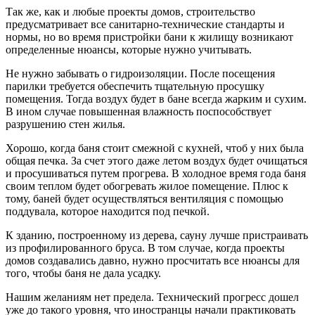
Так же, как и любые проекты домов, строительство
предусматривает все санитарно-технические стандарты и
нормы, но во время пристройки бани к жилищу возникают
определенные нюансы, которые нужно учитывать.
Не нужно забывать о гидроизоляции. После посещения
парилки требуется обеспечить тщательную просушку
помещения. Тогда воздух будет в бане всегда жарким и сухим.
В ином случае повышенная влажность поспособствует
разрушению стен жилья.
Хорошо, когда баня стоит смежной с кухней, чтоб у них была
общая печка. За счет этого даже летом воздух будет очищаться
и просушиваться путем прогрева. В холодное время года баня
своим теплом будет обогревать жилое помещение. Плюс к
тому, баней будет осуществляться вентиляция с помощью
поддувала, которое находится под печкой.
К зданию, построенному из дерева, сауну лучше пристраивать
из профилированного бруса. В том случае, когда проекты
домов создавались давно, нужно просчитать все нюансы для
того, чтобы баня не дала усадку.
Нашим желаниям нет предела. Технический прогресс дошел
уже до такого уровня, что иностранцы начали практиковать