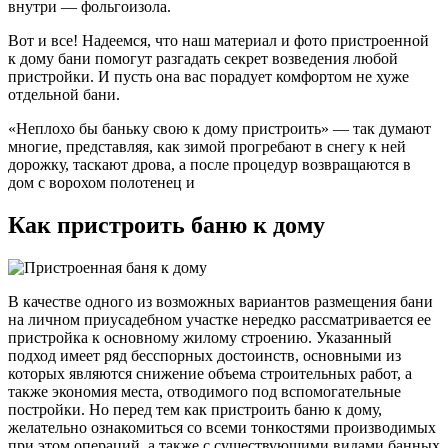
внутри — фольгоизола.
Вот и все! Надеемся, что наш материал и фото пристроенной
к дому бани помогут разгадать секрет возведения любой
пристройки. И пусть она вас порадует комфортом не хуже
отдельной бани.
«Неплохо бы баньку свою к дому пристроить» — так думают
многие, представляя, как зимой прогребают в снегу к ней
дорожку, таскают дрова, а после процедур возвращаются в
дом с ворохом полотенец и
Как пристроить баню к дому
В качестве одного из возможных вариантов размещения бани
на личном приусадебном участке нередко рассматривается ее
пристройка к основному жилому строению. Указанный
подход имеет ряд бесспорных достоинств, основными из
которых являются снижение объема строительных работ, а
также экономия места, отводимого под вспомогательные
постройки. Но перед тем как пристроить баню к дому,
желательно ознакомиться со всеми тонкостями производимых
при этом операций, а также с существующими видами банных