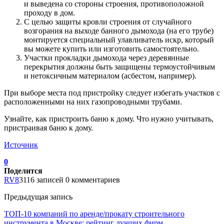
и выведена со стороны строения, противоположной
проходу в дом.
С целью защиты кровли строения от случайного
возгорания на выходе банного дымохода (на его трубе)
монтируется специальный улавливатель искр, который
вы можете купить или изготовить самостоятельно.
Участки прокладки дымохода через деревянные
перекрытия должны быть защищены термоустойчивым
и нетоксичным материалом (асбестом, например).
При выборе места под пристройку следует избегать участков с
расположенными на них газопроводными трубами.
Узнайте, как пристроить баню к дому. Что нужно учитывать,
пристраивая баню к дому.
Источник
0
Поделится
RV8
3116 записей
0 комментариев
Предыдущая запись
ТОП-10 компаний по аренде/прокату строительного
инструмента в Москве: рейтинг лучших фирм