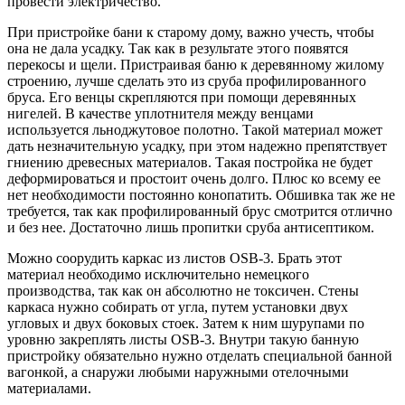
провести электричество.
При пристройке бани к старому дому, важно учесть, чтобы
она не дала усадку. Так как в результате этого появятся
перекосы и щели. Пристраивая баню к деревянному жилому
строению, лучше сделать это из сруба профилированного
бруса. Его венцы скрепляются при помощи деревянных
нигелей. В качестве уплотнителя между венцами
используется льноджутовое полотно. Такой материал может
дать незначительную усадку, при этом надежно препятствует
гниению древесных материалов. Такая постройка не будет
деформироваться и простоит очень долго. Плюс ко всему ее
нет необходимости постоянно конопатить. Обшивка так же не
требуется, так как профилированный брус смотрится отлично
и без нее. Достаточно лишь пропитки сруба антисептиком.
Можно соорудить каркас из листов OSB-3. Брать этот
материал необходимо исключительно немецкого
производства, так как он абсолютно не токсичен. Стены
каркаса нужно собирать от угла, путем установки двух
угловых и двух боковых стоек. Затем к ним шурупами по
уровню закреплять листы OSB-3. Внутри такую банную
пристройку обязательно нужно отделать специальной банной
вагонкой, а снаружи любыми наружными отелочными
материалами.