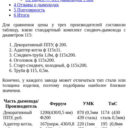
4
Отзывы о дымоходах
5
Популярность
6
Итоги
Для сравнения цены у трех производителей составили
таблицу, взяли стандартный комплект сэндвич-дымохода с
диаметром 115:
Декоративный ППУ, ф 200.
Адаптер котла ф 115х11.
Сэндвич-труба 1,0м, ф 115х200.
Оголовок ф 115х200.
Старт-сэндвич, холодный, ф 115х200.
Труба ф 115, 0,5м.
Конечно, у каждого завода может отличаться тип стали или
толщина изделия, поэтому подобраны наиболее близкие
значения.
Часть дымохода/
Феррум
УМК
ТиС
Производитель
Декоративный
1200(430/0,5 мм)
870 (0,5мм
1174 (430
ППУ, руб.
Ф200
439 сталь)
сталь 0,5мм)
Адаптер котла,
167(нерж. 430/0,8
220 (1мм
195 (0,8мм