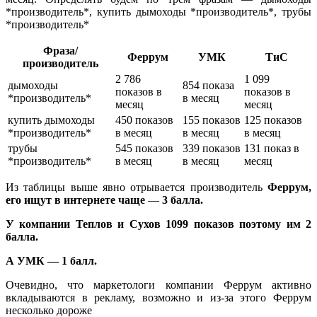
*производитель*, купить дымоходы *производитель*, трубы
*производитель*
Фраза/
Феррум
УМК
ТиС
производитель
2 786
1 099
дымоходы
854 показа
показов в
показов в
*производитель*
в месяц
месяц
месяц
купить дымоходы
450 показов
155 показов
125 показов
*производитель*
в месяц
в месяц
в месяц
трубы
545 показов
339 показов
131 показ в
*производитель*
в месяц
в месяц
месяц
Из таблицы выше явно отрывается производитель
Феррум,
его ищут в интернете чаще
—
3 балла.
У компании Теплов и Сухов 1099 показов поэтому им 2
балла.
А УМК — 1 балл.
Очевидно, что маркетологи компании Феррум активно
вкладываются в рекламу, возможно и из-за этого Феррум
несколько дороже