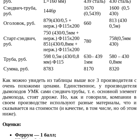
руб.
L=160 мм)
439 сталь)
430 сталь)
Сэндвич-труба,
1670
1600 (0,5
1446р
руб.
(0,5439)
430)
879(430/0,5 +
813 (430
Оголовок, руб.
660
нерж.) Ф115х200
0,5м)
750 (430/0,5мм +
Старт-сэндвич,
нерж.) Ф115х200
758(0,5мм
780
руб.
851(430/0,8мм +
430)
нерж.) Ф115х200
598 0,5м (430/0,8
630– 439
580 – 430
Труба, руб.
мм) Ф115
1мм
0,8мм
Сумма, руб.
8783
8170
8320
Как можно увидеть из таблицы выше все 3 производителя с
очень похожими ценами. Единственное, у производителя
дымоходов УМК сами сэндвич-трубы, т. е. основной элемент
дымохода, стоят дороже. Но, как и говорили, компании в
своем производстве используют разные материалы, что и
сказывается на стоимости (и качестве, в том числе, но об этом
ниже).
Оценки:
Феррум — 1 балл;