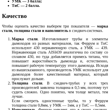
УМК — 3 балла;
ТиС — 2 балла.
Качество
Чтобы оценить качество выберем три показателя —
марка
стали, толщина стали и наполнитель
в сэндвич-системах.
Марка стали
. Изготавливают трубы и элементы
дымоходов из разных материалов, так Феррум и ТиС
используют 430 нержавеющую сталь, а УМК — 439.
Нержавеющая сталь AISI439 аналогична по составу со
сплавом 430, но туда добавляется примесь титана, что
повышает жаростойкость дымохода и, естественно,
повышает рабочую температуру этого дымохода. Исходя
из вышесказанного, производитель УМК использует для
дымоходов более качественный материал, который
прослужит дольше.
Толщина стали
. В сэндвич-трубах у всех трех
производителей заявлена толщина в 0,5 мм, поэтому тут
судить сложно. Одно понятно, чем толще металл, тем
лучше.
Если смотреть одностенные трубы, то у Феррум
толщина стали 0,8мм, у УМК — 1мм, а у ТиС — 0,5мм.
Наполнитель
. Феррум заявляет, что в своих сэндвич-