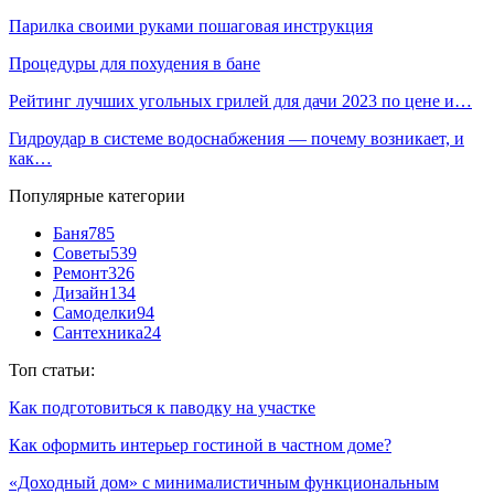
Парилка своими руками пошаговая инструкция
Процедуры для похудения в бане
Рейтинг лучших угольных грилей для дачи 2023 по цене и…
Гидроудар в системе водоснабжения — почему возникает, и
как…
Популярные категории
Баня
785
Советы
539
Ремонт
326
Дизайн
134
Самоделки
94
Сантехника
24
Топ статьи:
Как подготовиться к паводку на участке
Как оформить интерьер гостиной в частном доме?
«Доходный дом» с минималистичным функциональным