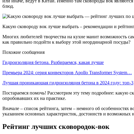
или иначе, ведут в Китай. Именно там сковороды вок являютс
блюд.
Какую сковороду вок лучше выбрать – рекомендации и рейти
Многих любителей творчества на кухне манит возможность сам
как правильно подойти к выбору этой неординарной посуды?
Похожие сообщения
Гидроизоляция бетона. Разбираемся, какая лучше
Премьера 2024: серия конвекторов Apollo Transformer System…
Лучшая проникающая гидроизоляция бетона в 2024 году: топ-3
Постараемся помочь! Рассмотрим эту тему подробнее: какую с
опробовавших их на практике.
Вначале – список рейтинга, затем – немного об особенностях 
указанием основных характеристик, достоинств и возможных н
Рейтинг лучших сковородок-вок