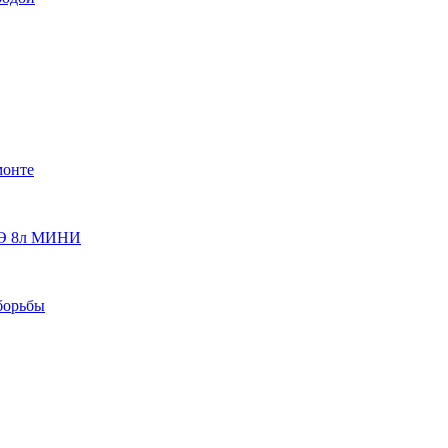
монте
 ОЭ 8л МИНИ
борьбы