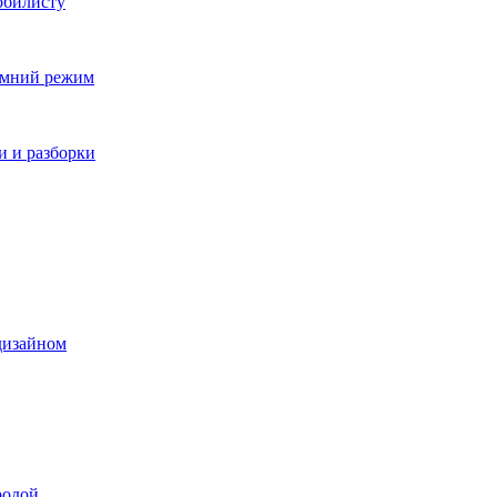
обилисту
зимний режим
и и разборки
дизайном
родой