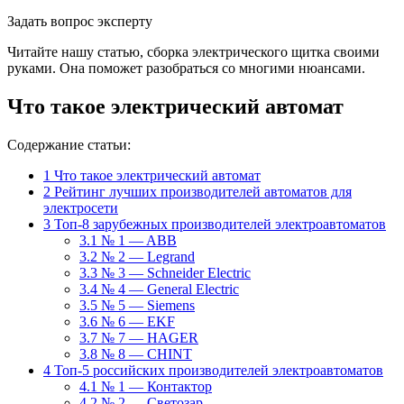
Задать вопрос эксперту
Читайте нашу статью, сборка электрического щитка своими
руками. Она поможет разобраться со многими нюансами.
Что такое электрический автомат
Содержание статьи:
1
Что такое электрический автомат
2
Рейтинг лучших производителей автоматов для
электросети
3
Топ-8 зарубежных производителей электроавтоматов
3.1
№ 1 — ABB
3.2
№ 2 — Legrand
3.3
№ 3 — Schneider Electric
3.4
№ 4 — General Electric
3.5
№ 5 — Siemens
3.6
№ 6 — EKF
3.7
№ 7 — HAGER
3.8
№ 8 — CHINT
4
Топ-5 российских производителей электроавтоматов
4.1
№ 1 — Контактор
4.2
№ 2 — Светозар