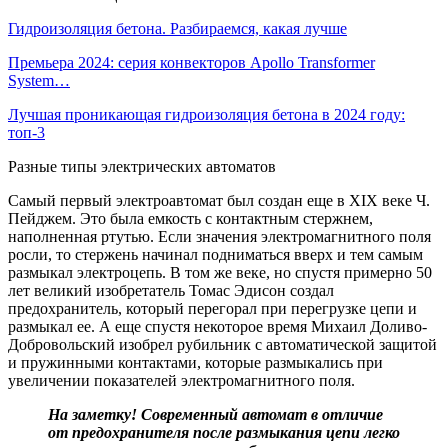
Гидроизоляция бетона. Разбираемся, какая лучше
Премьера 2024: серия конвекторов Apollo Transformer
System…
Лучшая проникающая гидроизоляция бетона в 2024 году:
топ-3
Разные типы электрических автоматов
Самый первый электроавтомат был создан еще в XIX веке Ч.
Пейджем. Это была емкость с контактным стержнем,
наполненная ртутью. Если значения электромагнитного поля
росли, то стержень начинал подниматься вверх и тем самым
размыкал электроцепь. В том же веке, но спустя примерно 50
лет великий изобретатель Томас Эдисон создал
предохранитель, который перегорал при перегрузке цепи и
размыкал ее. А еще спустя некоторое время Михаил Доливо-
Добровольский изобрел рубильник с автоматической защитой
и пружинными контактами, которые размыкались при
увеличении показателей электромагнитного поля.
На заметку! Современный автомат в отличие
от предохранителя после размыкания цепи легко