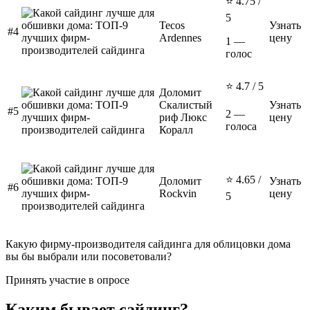
⭐ 4.75 /
5
Tecos
Узнать
#4
Ardennes
цену
1 —
голос
⭐ 4.7 / 5
Доломит
Скалистый
Узнать
#5
2 —
риф Люкс
цену
голоса
Коралл
⭐ 4.65 /
Доломит
Узнать
#6
Rockvin
цену
5
Какую фирму-производителя сайдинга для облицовки дома
вы бы выбрали или посоветовали?
Принять участие в опросе
Каким бывает сайдинг?