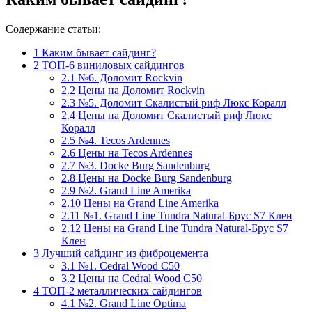
Содержание статьи:
1
Каким бывает сайдинг?
2
ТОП-6 виниловых сайдингов
2.1
№6. Доломит Rockvin
2.2
Цены на Доломит Rockvin
2.3
№5. Доломит Скалистый риф Люкс Коралл
2.4
Цены на Доломит Скалистый риф Люкс
Коралл
2.5
№4. Tecos Ardennes
2.6
Цены на Tecos Ardennes
2.7
№3. Docke Burg Sandenburg
2.8
Цены на Docke Burg Sandenburg
2.9
№2. Grand Line Amerika
2.10
Цены на Grand Line Amerika
2.11
№1. Grand Line Tundra Natural-Брус S7 Клен
2.12
Цены на Grand Line Tundra Natural-Брус S7
Клен
3
Лучший сайдинг из фиброцемента
3.1
№1. Cedral Wood C50
3.2
Цены на Cedral Wood C50
4
ТОП-2 металлических сайдингов
4.1
№2. Grand Line Optima