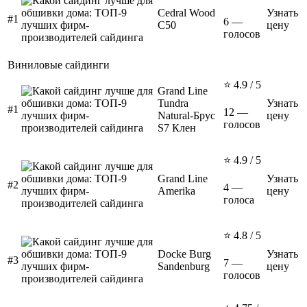
Cedral Wood
Узнать
#1
6 —
C50
цену
голосов
Виниловые сайдинги
⭐ 4.9 / 5
Grand Line
Tundra
Узнать
#1
12 —
Natural-Брус
цену
голосов
S7 Клен
⭐ 4.9 / 5
Grand Line
Узнать
#2
4 —
Amerika
цену
голоса
⭐ 4.8 / 5
Docke Burg
Узнать
#3
7 —
Sandenburg
цену
голосов