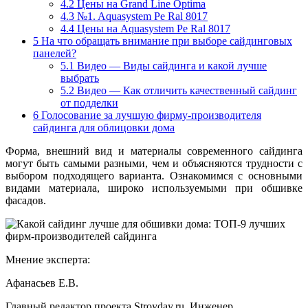
4.2
Цены на Grand Line Optima
4.3
№1. Aquasystem Pe Ral 8017
4.4
Цены на Aquasystem Pe Ral 8017
5
На что обращать внимание при выборе сайдинговых
панелей?
5.1
Видео — Виды сайдинга и какой лучше
выбрать
5.2
Видео — Как отличить качественный сайдинг
от подделки
6
Голосование за лучшую фирму-производителя
сайдинга для облицовки дома
Форма, внешний вид и материалы современного сайдинга
могут быть самыми разными, чем и объясняются трудности с
выбором подходящего варианта. Ознакомимся с основными
видами материала, широко используемыми при обшивке
фасадов.
Мнение эксперта:
Афанасьев Е.В.
Главный редактор проекта Stroyday.ru. Инженер.