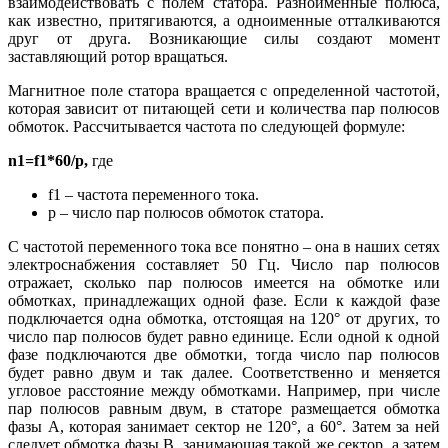
взаимодействовать с полем статора. Разноименные полюса,
как известно, притягиваются, а одноименные отталкиваются
друг от друга. Возникающие силы создают момент
заставляющий ротор вращаться.
Магнитное поле статора вращается с определенной частотой,
которая зависит от питающей сети и количества пар полюсов
обмоток. Рассчитывается частота по следующей формуле:
n1=
f1*60/
p,
где
f1 – частота переменного тока.
p – число пар полюсов обмоток статора.
С частотой переменного тока все понятно – она в наших сетях
электроснабжения составляет 50 Гц. Число пар полюсов
отражает, сколько пар полюсов имеется на обмотке или
обмотках, принадлежащих одной фазе. Если к каждой фазе
подключается одна обмотка, отстоящая на 120° от других, то
число пар полюсов будет равно единице. Если одной к одной
фазе подключаются две обмотки, тогда число пар полюсов
будет равно двум и так далее. Соответственно и меняется
угловое расстояние между обмотками. Например, при числе
пар полюсов равным двум, в статоре размещается обмотка
фазы A, которая занимает сектор не 120°, а 60°. Затем за ней
следует обмотка фазы B, занимающая такой же сектор, а затем