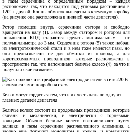
в пазы сердечника с определенным порядком – каждая
расположена так, что находится под угловым расстоянием в
120° к другой. Концы обмоток выведены в клеммную коробку
(на рисунке она расположена в нижней части двигателя).
Ротор помещен внутрь сердечника статора и свободно
вращается на валу (1). Зазор между статором и ротором для
повышения КПД стараются сделать минимальным – от
полумиллиметра до 3 мм. Сердечник ротора (5) также набран
из электротехнической стали и в нем тоже имеются пазы, но
они предназначены не для обмотки из провода, а для
короткозамкнутых проводников, которые расположены в
пространстве так, что напоминают беличье колесо (4), за что и
получили свое название.
Белки могут гордиться тем, что в их честь назвали одну из
главных деталей двигателя
Беличье колесо состоит из продольных проводников, которые
связаны и механически, и электрически с торцевыми
кольцами Обычно беличье колесо изготавливают путем
заливки в пазы сердечника расплавленного алюминия, а
заодно еще формуют монолитом и кольца, и крыльчатки