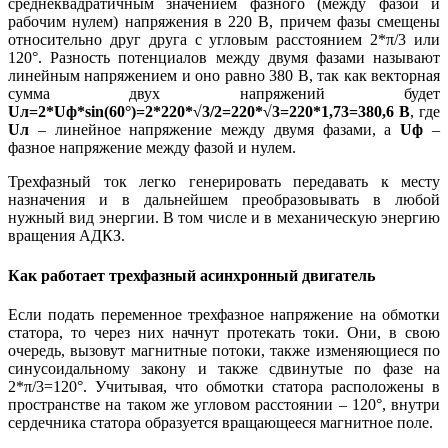
среднеквадратичным значением фазного (между фазой и
рабочим нулем) напряжения в 220 В, причем фазы смещены
относительно друг друга с угловым расстоянием 2*π/3 или
120°. Разность потенциалов между двумя фазами называют
линейным напряжением и оно равно 380 В, так как векторная
сумма двух напряжений будет
Uл=2*
Uф*
sin(60°)=2*220*
√3/2=220*
√3=220*1,73=380,6 В
, где
Uл
– линейное напряжение между двумя фазами, а
Uф
–
фазное напряжение между фазой и нулем.
Трехфазный ток легко генерировать передавать к месту
назначения и в дальнейшем преобразовывать в любой
нужный вид энергии. В том числе и в механическую энергию
вращения АДКЗ.
Как работает трехфазный асинхронный двигатель
Если подать переменное трехфазное напряжение на обмотки
статора, то через них начнут протекать токи. Они, в свою
очередь, вызовут магнитные потоки, также изменяющиеся по
синусоидальному закону и также сдвинутые по фазе на
2*π/3=120°. Учитывая, что обмотки статора расположены в
пространстве на таком же угловом расстоянии – 120°, внутри
сердечника статора образуется вращающееся магнитное поле.