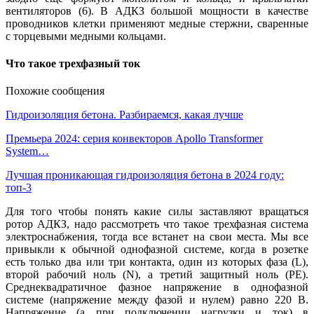
вентиляторов (6). В АДКЗ большой мощности в качестве
проводников клетки применяют медные стержни, сваренные
с торцевыми медными кольцами.
Что такое трехфазный ток
Похожие сообщения
Гидроизоляция бетона. Разбираемся, какая лучше
Премьера 2024: серия конвекторов Apollo Transformer
System…
Лучшая проникающая гидроизоляция бетона в 2024 году:
топ-3
Для того чтобы понять какие силы заставляют вращаться
ротор АДКЗ, надо рассмотреть что такое трехфазная система
электроснабжения, тогда все встанет на свои места. Мы все
привыкли к обычной однофазной системе, когда в розетке
есть только два или три контакта, один из которых фаза (L),
второй рабочий ноль (N), а третий защитный ноль (PE).
Среднеквадратичное фазное напряжение в однофазной
системе (напряжение между фазой и нулем) равно 220 В.
Напряжение (а при подключении нагрузки и ток) в