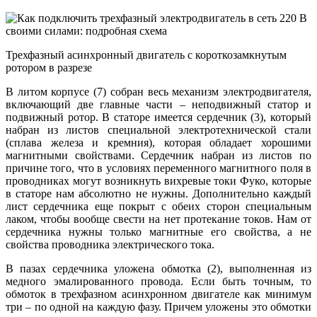
Трехфазный асинхронный двигатель с короткозамкнутым
ротором в разрезе
В литом корпусе (7) собран весь механизм электродвигателя,
включающий две главные части – неподвижный статор и
подвижный ротор. В статоре имеется сердечник (3), который
набран из листов специальной электротехнической стали
(сплава железа и кремния), которая обладает хорошими
магнитными свойствами. Сердечник набран из листов по
причине того, что в условиях переменного магнитного поля в
проводниках могут возникнуть вихревые токи Фуко, которые
в статоре нам абсолютно не нужны. Дополнительно каждый
лист сердечника еще покрыт с обеих сторон специальным
лаком, чтобы вообще свести на нет протекание токов. Нам от
сердечника нужны только магнитные его свойства, а не
свойства проводника электрического тока.
В пазах сердечника уложена обмотка (2), выполненная из
медного эмалированного провода. Если быть точным, то
обмоток в трехфазном асинхронном двигателе как минимум
три – по одной на каждую фазу. Причем уложены это обмотки