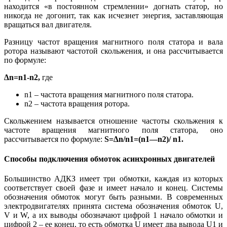
находится «в постоянном стремлении» догнать статор, но
никогда не догонит, так как исчезнет энергия, заставляющая
вращаться вал двигателя.
Разницу частот вращения магнитного поля статора и вала
ротора называют частотой скольжения, и она рассчитывается
по формуле:
∆
n=
n1-n2,
где
n1 – частота вращения магнитного поля статора.
n2 – частота вращения ротора.
Скольжением называется отношение частоты скольжения к
частоте вращения магнитного поля статора, оно
рассчитывается по формуле:
S=∆
n/
n1=(
n1—
n2)/
n1.
Способы подключения обмоток асинхронных двигателей
Большинство АДКЗ имеет три обмотки, каждая из которых
соответствует своей фазе и имеет начало и конец. Системы
обозначения обмоток могут быть разными. В современных
электродвигателях принята система обозначения обмоток U,
V и W, а их выводы обозначают цифрой 1 начало обмотки и
цифрой 2 – ее конец, то есть обмотка U имеет два вывода U1 и