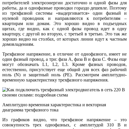
потребителей электроэнергии достаточно и одной фазы для
работы, да и однофазные проводки гораздо дешевле. Поэтому
из трехфазной системы «выдергивается» один фазный и
нулевой проводник и направляются к потребителям –
квартирам или домам. Это хорошо видно в подъездных
щитах, где видно, как с одной фазы провод идет в одну
квартиру, с другой во вторую, с третьей в третью. Это так же
хорошо видно на столбах, от которых линии идут к частным
домовладениям.
Трехфазное напряжение, в отличие от однофазного, имеет не
один фазный провод, а три: фаза A, фаза B и фаза C. Фазы еще
могут обозначать L1, L2, L3. Кроме фазных проводов,
естественно, присутствует еще общий для всех фаз рабочий
ноль (N) и защитный ноль (PE). Рассмотрим амплитудно-
временную характеристику трехфазного напряжения.
Амплитудно временная характеристика и векторная
диаграмма трехфазного тока
Из графиков видно, что трехфазное напряжение – это
совокупность трех однофазных, с амплитудой 310 В и