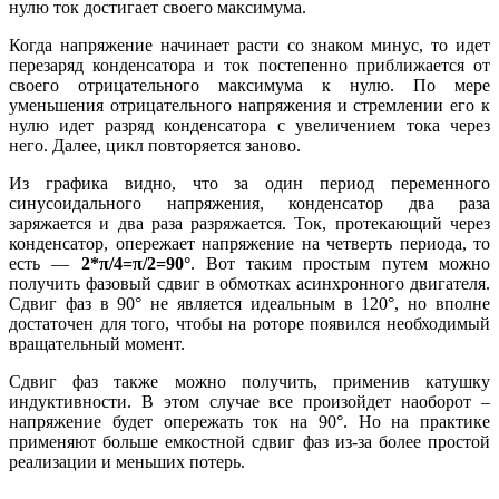
нулю ток достигает своего максимума.
Когда напряжение начинает расти со знаком минус, то идет
перезаряд конденсатора и ток постепенно приближается от
своего отрицательного максимума к нулю. По мере
уменьшения отрицательного напряжения и стремлении его к
нулю идет разряд конденсатора с увеличением тока через
него. Далее, цикл повторяется заново.
Из графика видно, что за один период переменного
синусоидального напряжения, конденсатор два раза
заряжается и два раза разряжается. Ток, протекающий через
конденсатор, опережает напряжение на четверть периода, то
есть —
2*
π/4=
π/2=90°
. Вот таким простым путем можно
получить фазовый сдвиг в обмотках асинхронного двигателя.
Сдвиг фаз в 90° не является идеальным в 120°, но вполне
достаточен для того, чтобы на роторе появился необходимый
вращательный момент.
Сдвиг фаз также можно получить, применив катушку
индуктивности. В этом случае все произойдет наоборот –
напряжение будет опережать ток на 90°. Но на практике
применяют больше емкостной сдвиг фаз из-за более простой
реализации и меньших потерь.