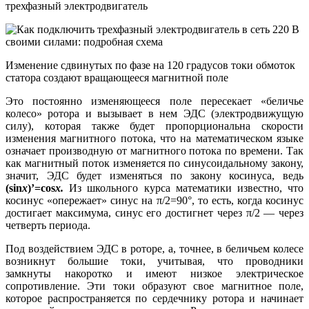
трехфазный электродвигатель
Изменение сдвинутых по фазе на 120 градусов токи обмоток
статора создают вращающееся магнитной поле
Это постоянно изменяющееся поле пересекает «беличье
колесо» ротора и вызывает в нем ЭДС (электродвижущую
силу), которая также будет пропорциональна скорости
изменения магнитного потока, что на математическом языке
означает производную от магнитного потока по времени. Так
как магнитный поток изменяется по синусоидальному закону,
значит, ЭДС будет изменяться по закону косинуса, ведь
(
sin
x
)’=
cos
x
.
Из школьного курса математики известно, что
косинус «опережает» синус на π/2=90°, то есть, когда косинус
достигает максимума, синус его достигнет через π/2 — через
четверть периода.
Под воздействием ЭДС в роторе, а, точнее, в беличьем колесе
возникнут большие токи, учитывая, что проводники
замкнуты накоротко и имеют низкое электрическое
сопротивление. Эти токи образуют свое магнитное поле,
которое распространяется по сердечнику ротора и начинает