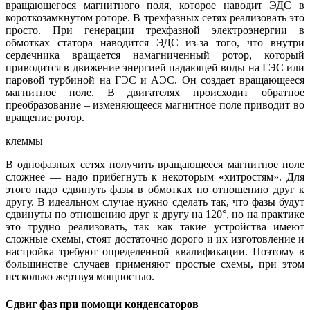
вращающегося магнитного поля, которое наводит ЭДС в
короткозамкнутом роторе. В трехфазных сетях реализовать это
просто. При генерации трехфазной электроэнергии в
обмотках статора наводится ЭДС из-за того, что внутри
сердечника вращается намагниченный ротор, который
приводится в движение энергией падающей воды на ГЭС или
паровой турбиной на ГЭС и АЭС. Он создает вращающееся
магнитное поле. В двигателях происходит обратное
преобразование – изменяющееся магнитное поле приводит во
вращение ротор.
клеммы
В однофазных сетях получить вращающееся магнитное поле
сложнее — надо прибегнуть к некоторым «хитростям». Для
этого надо сдвинуть фазы в обмотках по отношению друг к
другу. В идеальном случае нужно сделать так, что фазы будут
сдвинуты по отношению друг к другу на 120°, но на практике
это трудно реализовать, так как такие устройства имеют
сложные схемы, стоят достаточно дорого и их изготовление и
настройка требуют определенной квалификации. Поэтому в
большинстве случаев применяют простые схемы, при этом
несколько жертвуя мощностью.
Сдвиг фаз при помощи конденсаторов