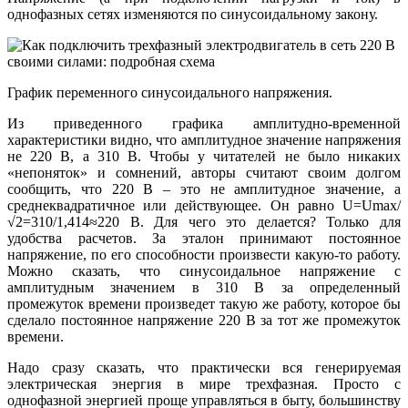
однофазных сетях изменяются по синусоидальному закону.
График переменного синусоидального напряжения.
Из приведенного графика амплитудно-временной
характеристики видно, что амплитудное значение напряжения
не 220 В, а 310 В. Чтобы у читателей не было никаких
«непоняток» и сомнений, авторы считают своим долгом
сообщить, что 220 В – это не амплитудное значение, а
среднеквадратичное или действующее. Он равно U=Umax/
√2=310/1,414≈220 В. Для чего это делается? Только для
удобства расчетов. За эталон принимают постоянное
напряжение, по его способности произвести какую-то работу.
Можно сказать, что синусоидальное напряжение с
амплитудным значением в 310 В за определенный
промежуток времени произведет такую же работу, которое бы
сделало постоянное напряжение 220 В за тот же промежуток
времени.
Надо сразу сказать, что практически вся генерируемая
электрическая энергия в мире трехфазная. Просто с
однофазной энергией проще управляться в быту, большинству