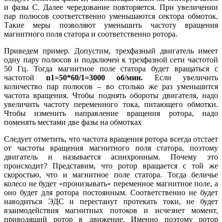
и фазы C. Далее чередование повторяется. При увеличении
пар полюсов соответственно уменьшаются сектора обмоток.
Такие меры позволяют уменьшить частоту вращения
магнитного поля статора и соответственно ротора.
Приведем пример. Допустим, трехфазный двигатель имеет
одну пару полюсов и подключен к трехфазной сети частотой
50 Гц. Тогда магнитное поле статора будет вращаться с
частотой
n1=50*60/1=3000 об/мин.
Если увеличить
количество пар полюсов – во столько же раз уменьшится
частота вращения. Чтобы поднять обороты двигателя, надо
увеличить частоту переменного тока, питающего обмотки.
Чтобы изменить направление вращения ротора, надо
поменять местами две фазы на обмотках
Следует отметить, что частота вращения ротора всегда отстает
от частоты вращения магнитного поля статора, поэтому
двигатель и называется асинхронным. Почему это
происходит? Представим, что ротор вращается с той же
скоростью, что и магнитное поле статора. Тогда беличье
колесо не будет «пронизывать» переменное магнитное поле, а
оно будет для ротора постоянным. Соответственно не будет
наводиться ЭДС и перестанут протекать токи, не будет
взаимодействия магнитных потоков и исчезнет момент,
приводящий ротор в движение. Именно поэтому ротор