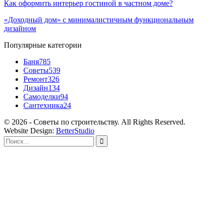
Как оформить интерьер гостиной в частном доме?
«Доходный дом» с минималистичным функциональным
дизайном
Популярные категории
Баня
785
Советы
539
Ремонт
326
Дизайн
134
Самоделки
94
Сантехника
24
© 2026 - Советы по строительству. All Rights Reserved.
Website Design:
BetterStudio