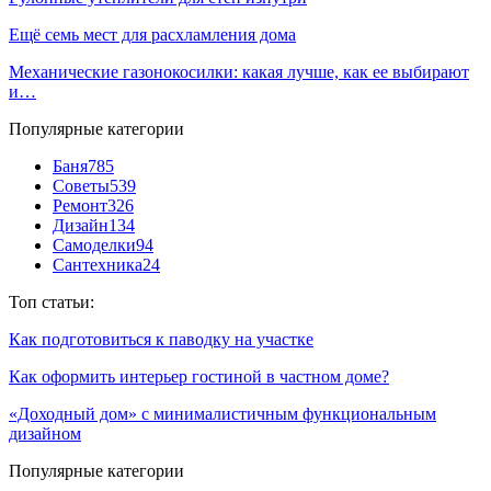
Ещё семь мест для расхламления дома
Механические газонокосилки: какая лучше, как ее выбирают
и…
Популярные категории
Баня
785
Советы
539
Ремонт
326
Дизайн
134
Самоделки
94
Сантехника
24
Топ статьи:
Как подготовиться к паводку на участке
Как оформить интерьер гостиной в частном доме?
«Доходный дом» с минималистичным функциональным
дизайном
Популярные категории