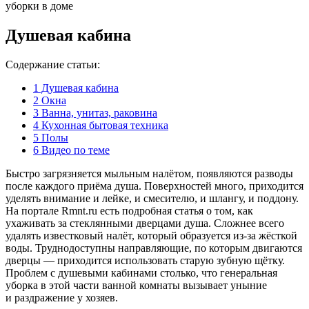
Душевая кабина
Содержание статьи:
1
Душевая кабина
2
Окна
3
Ванна, унитаз, раковина
4
Кухонная бытовая техника
5
Полы
6
Видео по теме
Быстро загрязняется мыльным налётом, появляются разводы
после каждого приёма душа. Поверхностей много, приходится
уделять внимание и лейке, и смесителю, и шлангу, и поддону.
На портале Rmnt.ru есть подробная статья о том, как
ухаживать за стеклянными дверцами душа. Сложнее всего
удалять известковый налёт, который образуется из-за жёсткой
воды. Труднодоступны направляющие, по которым двигаются
дверцы — приходится использовать старую зубную щётку.
Проблем с душевыми кабинами столько, что генеральная
уборка в этой части ванной комнаты вызывает уныние
и раздражение у хозяев.