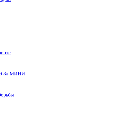
монте
 ОЭ 8л МИНИ
борьбы