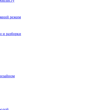
обилисту
зимний режим
и и разборки
дизайном
родой