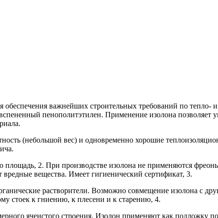
 обеспечения важнейших строительных требований по тепло- и
 вспененный пенополитэтилен. Применение изолона позволяет у
риала.
ность (небольшой вес) и одновременно хорошие теплоизоляцион
ича.
 площадь, 2. При производстве изолона не применяются фреоны 
т вредные вещества. Имеет гигиенический сертификат, 3.
ганические растворители. Возможно совмещение изолона с други
ому стоек к гниению, к плесени и к старению, 4.
ерного ячеистого строения. Изолон применяют как подложку под