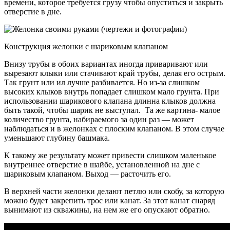
времени, которое требуется грузу чтобы опуститься и закрыть
отверстие в дне.
Конструкция желонки с шариковым клапаном
Внизу трубы в обоих вариантах иногда приваривают или
вырезают клыки или стачивают край трубы, делая его острым.
Так грунт или ил лучше разбивается. Но из-за слишком
высоких клыков внутрь попадает слишком мало грунта. При
использовании шарикового клапана длинна клыков должна
быть такой, чтобы шарик не выступал. Та же картина- малое
количество грунта, набираемого за один раз — может
наблюдаться и в желонках с плоским клапаном. В этом случае
уменьшают глубину башмака.
К такому же результату может привести слишком маленькое
внутреннее отверстие в шайбе, установленной на дне с
шариковым клапаном. Выход — расточить его.
В верхней части желонки делают петлю или скобу, за которую
можно будет закрепить трос или канат. За этот канат снаряд
вынимают из скважины, на нем же его опускают обратно.