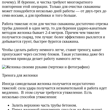
почему). И бурение, и чистка требуют многократного
повторения этой операции. Только для очистки скважины
может понадобится несколько дней работы — от двух-трех до
семи-восьми, а для пробивки и того больше.
Работа тяжелая: если для чистки скважины достаточно отрезка
трубы длинной в один метр, то для бурения ударно-канатным
методом желонка бывает 2-4 метров. Причем чем тяжелее
получается снаряд, тем лучше: более эффективно рыхлится и
добывается грунт, быстрее бурится скважина.
Чтобы сделать работу немного легче, ставят треногу, канат
пропускают через систему блоков. Такая установка даже без
наличия привода делает работу намного легче.
Тренога для желонки
Иногда самодельная желонка получается недостаточно
тяжелой: сила удара получается незначительной и работа идет
медленно. В этом случае требуется утяжеление. Есть
несколько способов утяжеления:
Залить верхнюю часть трубы бетоном.
Перед желонкой прикрепить груз (как на фото выше).