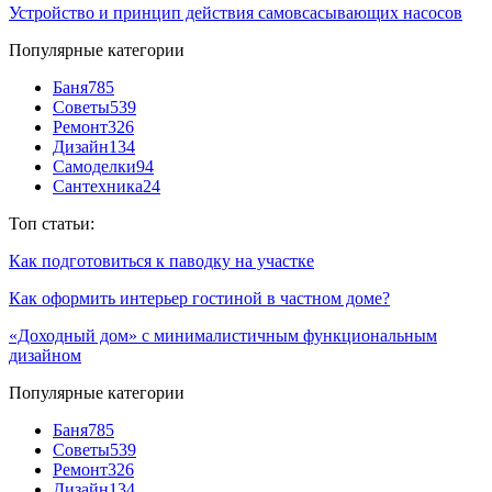
Устройство и принцип действия самовсасывающих насосов
Популярные категории
Баня
785
Советы
539
Ремонт
326
Дизайн
134
Самоделки
94
Сантехника
24
Топ статьи:
Как подготовиться к паводку на участке
Как оформить интерьер гостиной в частном доме?
«Доходный дом» с минималистичным функциональным
дизайном
Популярные категории
Баня
785
Советы
539
Ремонт
326
Дизайн
134