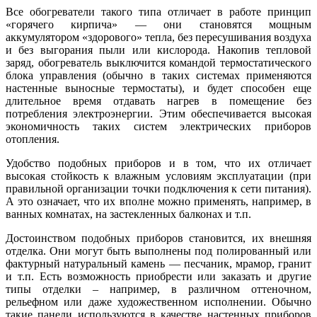
Все обогреватели такого типа отличает в работе принцип
«горячего кирпича» — они становятся мощным
аккумулятором «здорового» тепла, без пересушивания воздуха
и без выгорания пыли или кислорода. Накопив тепловой
заряд, обогреватель выключится командой термостатического
блока управления (обычно в таких системах применяются
настенные выносные термостаты), и будет способен еще
длительное время отдавать нагрев в помещение без
потребления электроэнергии. Этим обеспечивается высокая
экономичность таких систем электрических приборов
отопления.
Удобство подобных приборов и в том, что их отличает
высокая стойкость к влажным условиям эксплуатации (при
правильной организации точки подключения к сети питания).
А это означает, что их вполне можно применять, например, в
ванных комнатах, на застекленных балконах и т.п.
Достоинством подобных приборов становится, их внешняя
отделка. Они могут быть выполнены под полированный или
фактурный натуральный камень — песчаник, мрамор, гранит
и т.п. Есть возможность приобрести или заказать и другие
типы отделки – например, в различном оттеночном,
рельефном или даже художественном исполнении. Обычно
такие панели используются в качестве настенных приборов