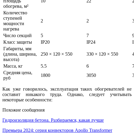
площадь
10
22
обогрева, м²
Количество
ступеней
2
2
мощности
нагрева
Число секций
5
7
Класс защиты
IP20
IP24
Габариты, мм
(длина, ширина,
250 × 120 × 550
330 × 120 × 550
высота)
Масса, кг
5.5
6
Средняя цена,
1800
3050
руб
Как уже говорилось, эксплуатация таких обогревателей не
составит никакого труда. Однако, следует учитывать
некоторые особенности:
Похожие сообщения
Гидроизоляция бетона. Разбираемся, какая лучше
Премьера 2024: серия конвекторов Apollo Transformer