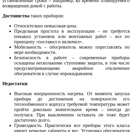
установленные сроки – например, ко времени планируемого
возвращения домой с работы.
Достоинства
таких приборов:
Относительно невысокая цена.
Предельная простота в эксплуатации – не требуется
никаких установок или монтажных работ – все по
принципу «поставил и включил».
Мобильность – обогреватель можно переставлять по
мере необходимости.
Безопасность в работе – современные приборы
оснащены несколькими ступенями защиты, в том числе
предусматривающими аварийное отключение
обогревателя в случае опрокидывания.
Недостатки
:
Высокая инерционность нагрева. От момента запуска
прибора до достижения на поверхности его
теплообменного корпуса требуемой температуры может
пройти довольно значительное время – иногда до
получаса. При выключении остывать он тоже будет
достаточно долго.
Громоздкость. Практически все приборы этого класса
имеют немалые габариты и вес. Установка обогревателя