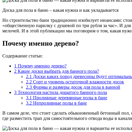
Доска для пола в баню – какая нужна и как укладывается
Но строительство бани традиционно изобилует нюансами: стои
«общественную парилку с душевой по три рубля за час». И для
мелочей. И в этой публикации мы поговорим о том, какая нужна 
Почему именно дерево?
Содержание статьи:
1
Почему именно дерево?
2
Какие доски выбрать для банного пола?
2.1
Доски каких пород древесины будут оптимальн
2.2
Сорт и уровень остаточной влажности досок
2.3
Формы и размеры досок для пола в ванной
3
Технология настила дощатого банного пола
3.1
Проливные деревянные полы в бане
3.2
Непроливные полы в бане
В самом деле, что стоит сделать обыкновенный бетонный пол,
где разместить трап для самостоятельного отвода воды в канал