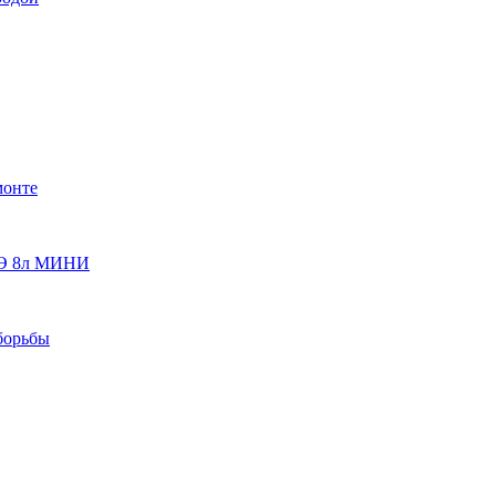
монте
 ОЭ 8л МИНИ
борьбы