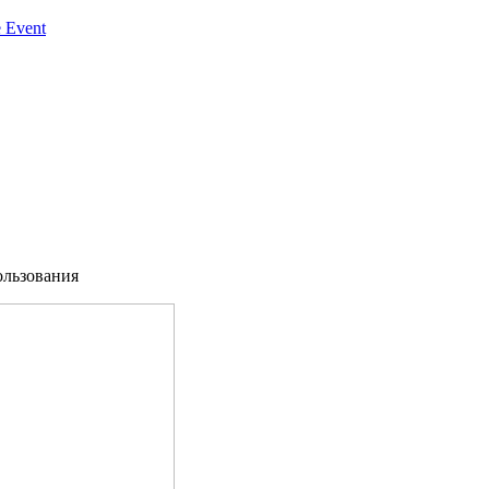
 Event
ользования