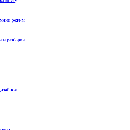
обилисту
зимний режим
и и разборки
дизайном
родой