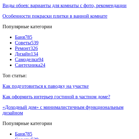
Виды обоев: варианты для комнаты с фото, рекомендации
Особенности покраски плитки в ванной комнате
Популярные категории
Баня
785
Советы
539
Ремонт
326
Дизайн
134
Самоделки
94
Сантехника
24
Топ статьи:
Как подготовиться к паводку на участке
Как оформить интерьер гостиной в частном доме?
«Доходный дом» с минималистичным функциональным
дизайном
Популярные категории
Баня
785