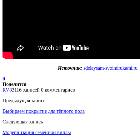
Источник:
sdelaysam-svoimirukami.ru
0
Поделится
RV8
3116 записей
0 комментариев
Предыдущая запись
Выбираем покрытие для тёплого пола
Следующая запись
Модернизация семейной виллы