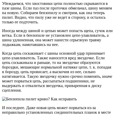
Убеждаемся, что хвостовики цепи полностью скрываются в
пазе шины. Если паз после проточки обмельчал, шину меняем
на новую. Собираем бензопилу и смотрим, как она теперь
пилит. Видно, что пилу уже не ведет в сторону, и осталось
только ее подточить.
Иногда между шиной и цепью может попасть щепа, сучок или
ветка. Если в бензопиле не установлен цепе-улавливатель, а
шина удлиненная, она может нанести серьезную травму
лодыжкам, намотавшись на нее.
Когда цепь соскакивает с шины основной удар принимает
цепе-улавливатель. Также наносится вред звездочке. Если
цепь соскакивала и раньше, то на звездочке образуются
бороздки, мешающие нормальной натяжке цепи, т. к. попадая
в борозду, цепь провисает, а выскочив из нее, сильно
натягивается. Такую звездочку нужно срочно поменять, иначе
может порваться цепь, рассыпаться подшипники, не
выдержать и отвалиться звездочка, приваренная к диску
сцепления.
И последнее. Даже новая цепь может порваться из-за
неправильно установленных соединительных планок в месте