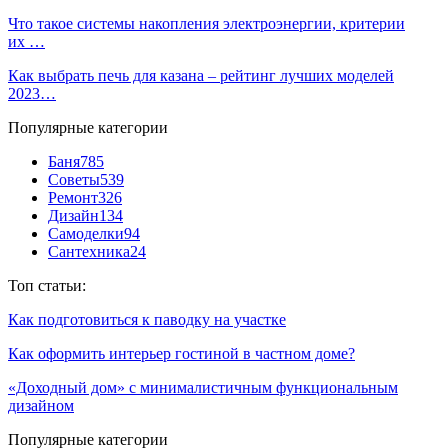
Что такое системы накопления электроэнергии, критерии
их …
Как выбрать печь для казана – рейтинг лучших моделей
2023…
Популярные категории
Баня
785
Советы
539
Ремонт
326
Дизайн
134
Самоделки
94
Сантехника
24
Топ статьи:
Как подготовиться к паводку на участке
Как оформить интерьер гостиной в частном доме?
«Доходный дом» с минималистичным функциональным
дизайном
Популярные категории