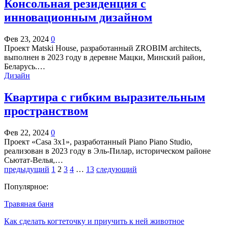
Консольная резиденция с
инновационным дизайном
Фев 23, 2024
0
Проект Matski House, разработанный ZROBIM architects,
выполнен в 2023 году в деревне Мацки, Минский район,
Беларусь.…
Дизайн
Квартира с гибким выразительным
пространством
Фев 22, 2024
0
Проект «Casa 3x1», разработанный Piano Piano Studio,
реализован в 2023 году в Эль-Пилар, историческом районе
Сьютат-Велья,…
предыдущий
1
2
3
4
…
13
следующий
Популярное:
Травяная баня
Как сделать когтеточку и приучить к ней животное