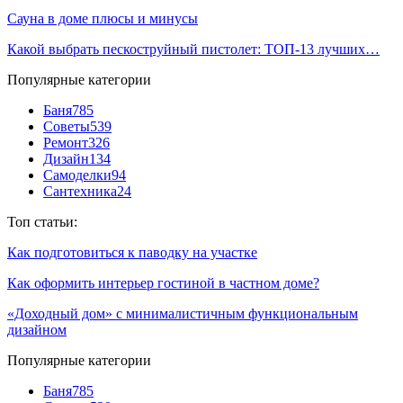
Сауна в доме плюсы и минусы
Какой выбрать пескоструйный пистолет: ТОП-13 лучших…
Популярные категории
Баня
785
Советы
539
Ремонт
326
Дизайн
134
Самоделки
94
Сантехника
24
Топ статьи:
Как подготовиться к паводку на участке
Как оформить интерьер гостиной в частном доме?
«Доходный дом» с минималистичным функциональным
дизайном
Популярные категории
Баня
785